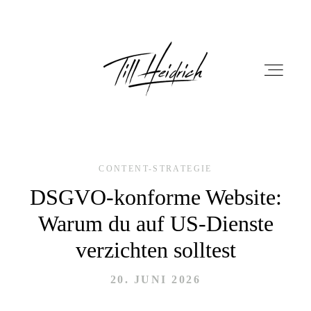
CONTENT-STRATEGIE
HOME
DSGVO-konforme Website:
Warum du auf US-Dienste
PORTFOLIO
verzichten solltest
FILM
20. JUNI 2026
FOTOBOX