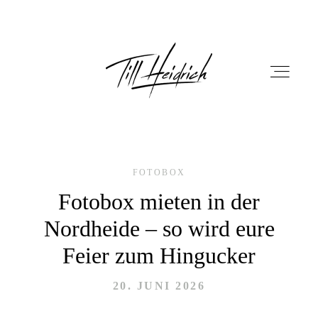
FOTOBOX
HOME
Fotobox mieten in der
Nordheide – so wird eure
PORTFOLIO
Feier zum Hingucker
FILM
20. JUNI 2026
FOTOBOX