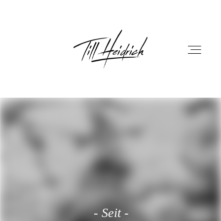
HOME
PORTFOLIO
FILM
- Seit -
FOTOBOX