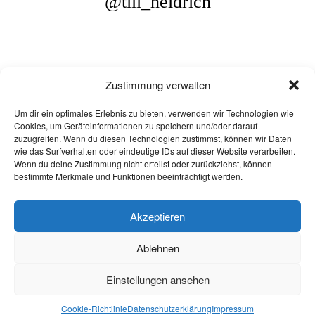
@till_heidrich
Zustimmung verwalten
@2025 Till Heidrich - Alle Inhalte unterliegen dem Urheberrecht
Um dir ein optimales Erlebnis zu bieten, verwenden wir Technologien wie
Cookies, um Geräteinformationen zu speichern und/oder darauf
zuzugreifen. Wenn du diesen Technologien zustimmst, können wir Daten
wie das Surfverhalten oder eindeutige IDs auf dieser Website verarbeiten.
Wenn du deine Zustimmung nicht erteilst oder zurückziehst, können
bestimmte Merkmale und Funktionen beeinträchtigt werden.
Akzeptieren
Ablehnen
Einstellungen ansehen
Cookie-Richtlinie
Datenschutzerklärung
Impressum