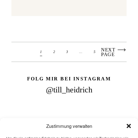
NEXT
1
2
3
…
5
PAGE
FOLG MIR BEI INSTAGRAM
@till_heidrich
Zustimmung verwalten
@2025 Till Heidrich - Alle Inhalte unterliegen dem Urheberrecht