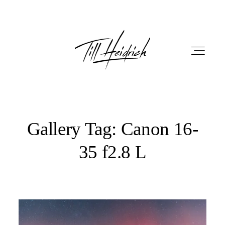
Gallery Tag: Canon 16-
HOME
35 f2.8 L
PORTFOLIO
FILM
FOTOBOX